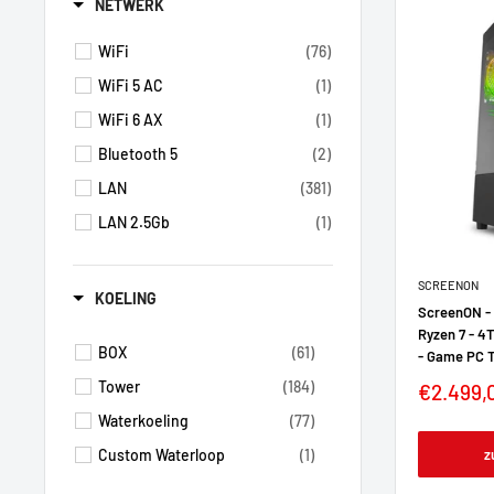
NETWERK
WiFi
(76)
WiFi 5 AC
(1)
WiFi 6 AX
(1)
Bluetooth 5
(2)
LAN
(381)
LAN 2.5Gb
(1)
SCREENON
KOELING
ScreenON -
Ryzen 7 - 4
BOX
(61)
- Game PC 
Tower
(184)
€2.499,
Waterkoeling
(77)
z
Custom Waterloop
(1)