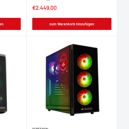
€2.449,00
en
zum Warenkorb hinzufügen
SCREENON