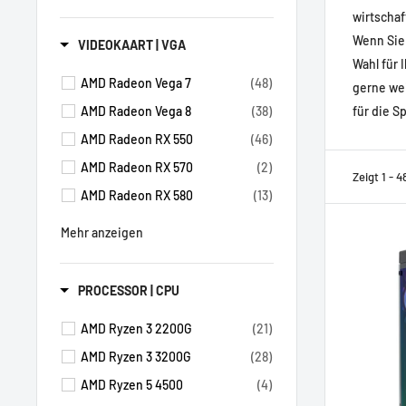
wirtschaf
Wenn Sie 
VIDEOKAART | VGA
Wahl für 
AMD Radeon Vega 7
(48)
gerne wei
AMD Radeon Vega 8
(38)
für die S
AMD Radeon RX 550
(46)
AMD Radeon RX 570
(2)
Zeigt 1 - 
AMD Radeon RX 580
(13)
Mehr anzeigen
PROCESSOR | CPU
AMD Ryzen 3 2200G
(21)
AMD Ryzen 3 3200G
(28)
AMD Ryzen 5 4500
(4)