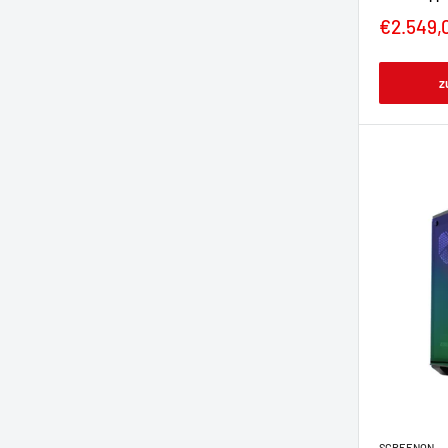
€2.549,
z
SCREENON