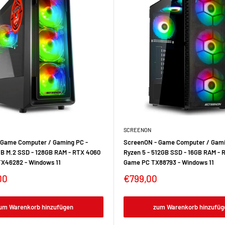
SCREENON
 Game Computer / Gaming PC -
ScreenON - Game Computer / Gami
TB M.2 SSD - 128GB RAM - RTX 4060
Ryzen 5 - 512GB SSD - 16GB RAM - 
TX46282 - Windows 11
Game PC TX88793 - Windows 11
00
€799,00
um Warenkorb hinzufügen
zum Warenkorb hinzufüg