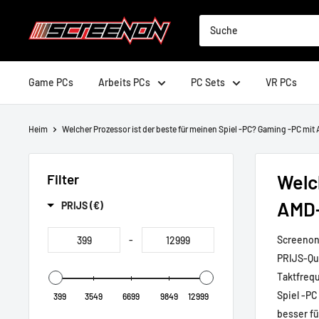
Weiter
ScreenOn
bis
zum
Artikel.
Game PCs
Arbeits PCs
PC Sets
VR PCs
Heim
Welcher Prozessor ist der beste für meinen Spiel -PC? Gaming -PC mit 
Welc
Filter
AMD-
PRIJS (€)
-
Screenon
P
RIJS-Qua
Taktfrequ
Spiel -P
399
3549
6699
9849
12999
besser f