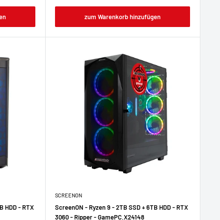
en
zum Warenkorb hinzufügen
SCREENON
TB HDD - RTX
ScreenON - Ryzen 9 - 2TB SSD + 6TB HDD - RTX
3060 - Ripper - GamePC.X24148