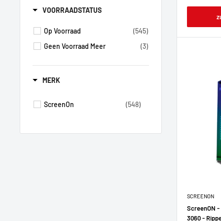
VOORRAADSTATUS
z
Op Voorraad
(545)
Geen Voorraad Meer
(3)
MERK
ScreenOn
(548)
SCREENON
ScreenON - 
3060 - Ripp