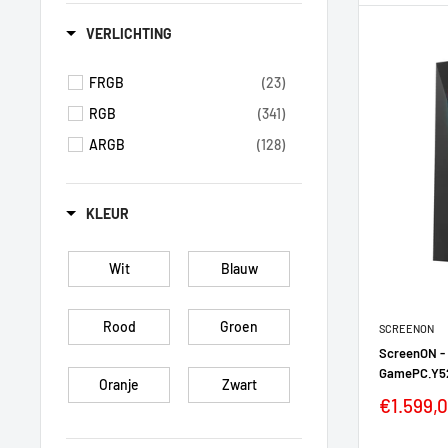
VERLICHTING
FRGB
(23)
RGB
(341)
ARGB
(128)
KLEUR
Wit
Blauw
Rood
Groen
SCREENON
ScreenON - 
GamePC.Y521
Oranje
Zwart
€1.599,