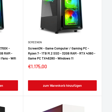
SCREENON
2700X -
ScreenON - Game Computer / Gaming PC -
GB RAM -
Ryzen 7 - 1TB M.2 SSD - 32GB RAM - RTX 4060 -
 Fans - Wifi
Game PC TX46280 - Windows 11
€1.175,00
en
zum Warenkorb hinzufügen