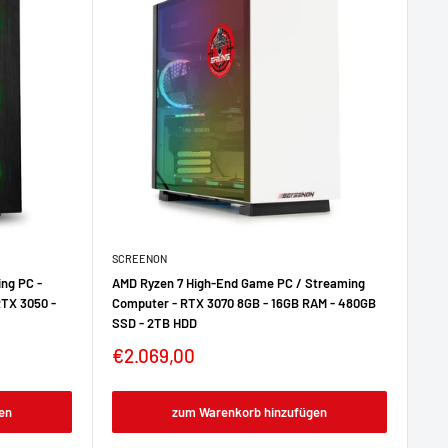
SCREENON
ng PC -
AMD Ryzen 7 High-End Game PC / Streaming
RTX 3050 -
Computer - RTX 3070 8GB - 16GB RAM - 480GB
SSD - 2TB HDD
€2.069,00
en
zum Warenkorb hinzufügen