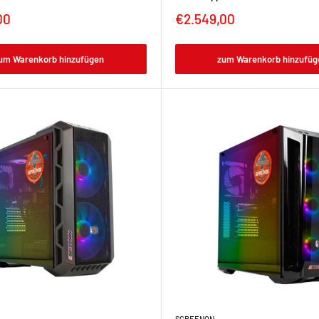
00
€2.549,00
um Warenkorb hinzufügen
zum Warenkorb hinzufüg
SCREENON