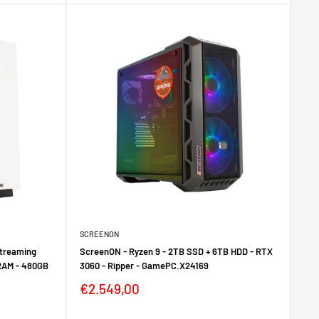
SCREENON
Streaming
ScreenON - Ryzen 9 - 2TB SSD + 6TB HDD - RTX
RAM - 480GB
3060 - Ripper - GamePC.X24169
€2.549,00