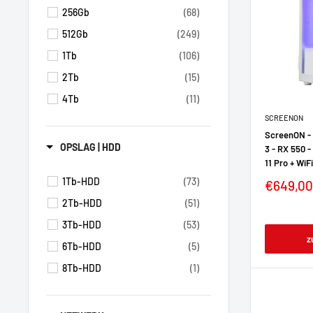
256Gb
(68)
512Gb
(249)
1Tb
(106)
2Tb
(15)
4Tb
(11)
SCREENON
ScreenON - 
OPSLAG | HDD
3 - RX 550 
11 Pro + WiF
1Tb-HDD
(73)
€649,00
2Tb-HDD
(51)
3Tb-HDD
(53)
z
6Tb-HDD
(5)
8Tb-HDD
(1)