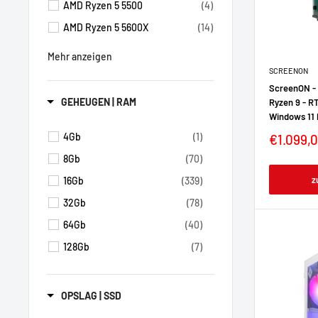
AMD Ryzen 5 5500
(4)
AMD Ryzen 5 5600X
(14)
Mehr anzeigen
SCREENON
ScreenON -
GEHEUGEN | RAM
Ryzen 9 - R
Windows 11 
4Gb
(1)
€1.099,
8Gb
(70)
z
16Gb
(339)
32Gb
(78)
64Gb
(40)
128Gb
(7)
OPSLAG | SSD