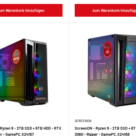
um Warenkorb hinzufügen
zum Warenkorb hinzufüg
SCREENON
Ryzen 9 - 2TB SSD + 6TB HDD - RTX
ScreenON - Ryzen 9 - 2TB SSD + 6
er - GamePC.X24167
3060 - Ripper - GamePC.X24168